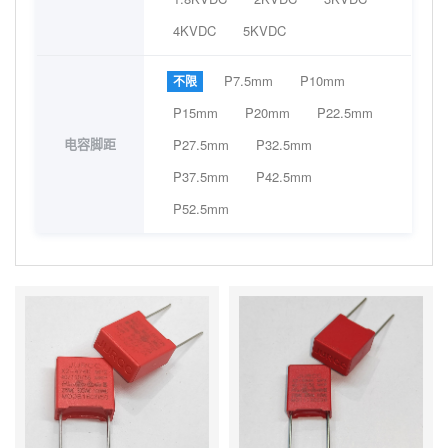
4KVDC
5KVDC
P7.5mm
P10mm
不限
P15mm
P20mm
P22.5mm
电容脚距
P27.5mm
P32.5mm
P37.5mm
P42.5mm
P52.5mm