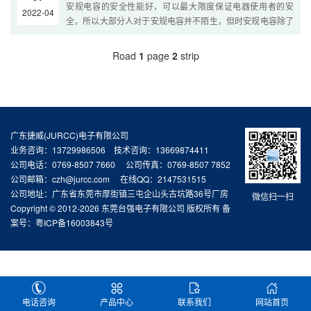
安规电容的安全性能好，可以最大限度保证电器使用者的安
2022-04
全，所以大部分人对于安规电容并不陌生，但时安规电容除了
可以保护用电者安全之外，还有其他的作用吗?安规电容在电
源线路板上的作用有哪些吧! 1.安规电...
Road
1
page
2
strip
广东捷威(JURCC)电子有限公司
业务咨询：13729986506 技术咨询：13669874411
公司电话：0769-8507 7660 公司传真：0769-8507 7852
公司邮箱：czh@jurcc.com 在线QQ：2147531515
公司地址：广东省东莞市厚街镇三屯企山头古坑路36号厂房
微信扫一扫
Copyright © 2012-2026 东莞台强电子有限公司 版权所有 备
案号：
粤ICP备16003843号
电话咨询
产品中心
联系我们
网站首页