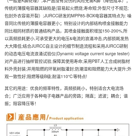
（一般是K脚处理）,本产品没有烫伤的风险无需K脚（降低成本）；
传统的薄膜电容器其缺陷是(容易起火燃烧;寿命短;外型尺寸不规范;
包封外衣容易开裂）;JURCC研发的MPP85-BOX电容器其特点为: 噪
音同比传统的薄膜电容器更小；特别设计的内部结构喷金接触能力
同比相同材质的普通结构产品，其喷金接触面积增加150-200%,所
以高频损耗更小,可承受更大的电压&电流的浪涌冲击,内部损耗发热
大大降低;结合JURCC自主设计的细节制造流程和采用JURCC研制
的动态电压电流浪涌试验仪(Dynamic voltage current surge tester)
对产品进行抽样管控试验,保障其使用寿命;采用PBT人工合成树脂材
料外壳封装;并用阻燃的环氧树脂灌封;防潮湿和阻燃能力大大提升;外
观一致性好;阻燃等级B级;耐温110℃等特点!
其它的用途：优良的频率特性，高频损耗小，特别适合大电流场
合；广泛应用于各种电子电器产品的旁路；隔直；滤波；耦合；谐
振；阻容降压等！