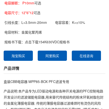
电容脚距： P10mm
可选
电容尺寸：12*6*12
可选
引线长度：L=3.5mm-20mm
电容容差：K=±10%
电容材料：金属化聚丙烯
规格书下载：
点击下载154K630VDC规格书
淘宝购买
阿里购买
在线咨询
产品详情
盒装CBB电容器 MPP85-BOX PFC滤波专用
产品说明:本产品专为LED驱动电源和各种开关电源的PFC控制电路
开发设计的滤波储能电容器,用来替代传统结构的粉末环氧树脂包封
的金属化薄膜电容器; 传统的薄膜电容器过波峰焊时有烫伤的风险